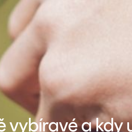
ě vybíravé a kdy 