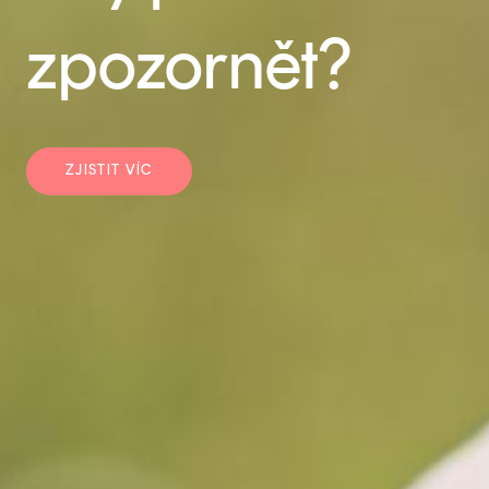
zpozornět?
ZJISTIT VÍC