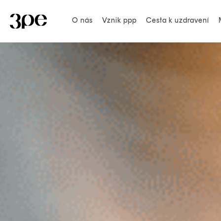
O nás
Vznik ppp
Cesta k uzdravení