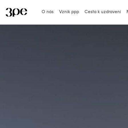
O nás
Vznik ppp
Cesta k uzdravení