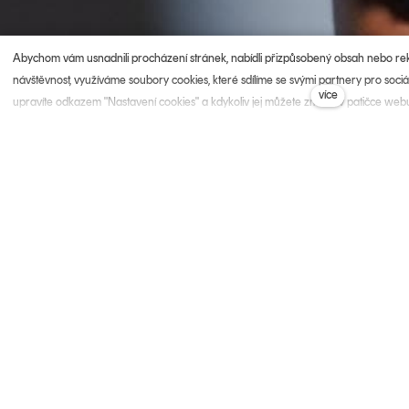
Abychom vám usnadnili procházení stránek, nabídli přizpůsobený obsah nebo r
návštěvnost, využíváme soubory cookies, které sdílíme se svými partnery pro sociál
více
upravíte odkazem "Nastavení cookies" a kdykoliv jej můžete změnit v patičce web
Zásadách ochrany osobních údajů a používání souborů cookies. Souhlasíte s pou
Fráze, kte
vždycky.
„Sluší ti to! Ne