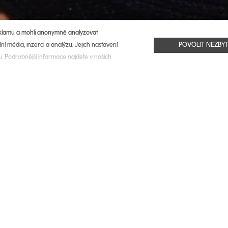
eklamu a mohli anonymně analyzovat
POVOLIT NEZBY
ní média, inzerci a analýzu. Jejich nastavení
u. Podrobnější informace najdete v našich
žíváním cookies?
rým se na vyhnout. Během svát
zhubl*a jsi?“